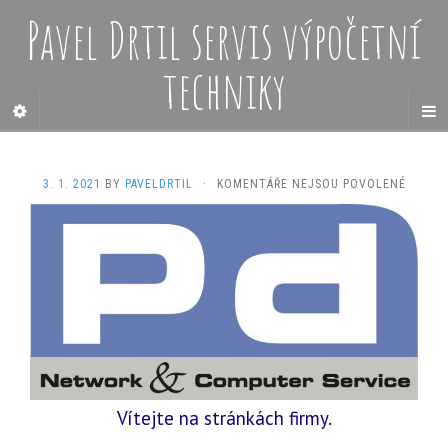
Pavel Drtil servis výpočetní
techniky
U
3. 1. 2021
BY
PAVELDRTIL
·
KOMENTÁŘE NEJSOU POVOLENÉ
TEXTU
S
NÁZVE
Vítejte na stránkách firmy.